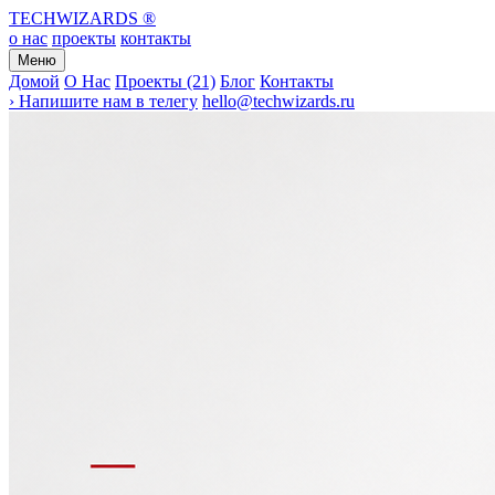
TECHWIZARDS
®
о нас
проекты
контакты
Меню
Домой
О Нас
Проекты (21)
Блог
Контакты
› Напишите нам в телегу
hello@techwizards.ru